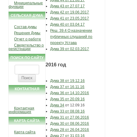
Муниципальные
Дума 43 от 27.07.17
функции
Дума 42 от 19.06.2017
СЕЛЬСКАЯ ДУМА
Дума 41 от 23.05.2017
Дума 40 от 03.04.17
Состав думы
Реш. 39.4 О назначении
Решения Думы
публичных слушаний по
Отчет о работе
проекту Устава
Свидетельство о
Дума 39 от 02.03.2017
регистрации
ПОИСК ПО САЙТУ
2016 год
Найти:
Дума 38 от 19.12.16
Дума 37 от 16.11.16
КОНТАКТНАЯ
Дума 36 от 14.10.2016
ИНФОРМАЦИЯ
Дума 35 от 20.09.16
Дума 34
от 12.09.16
Контактная
Дума 33 от 08.08.16
информация
Дума 31 от 27.06.2016
КАРТА САЙТА
Дума 30 от 08.06.2016
Дума 28 от 26.04.2016
Карта сайта
Дума 27 от 31.03.16