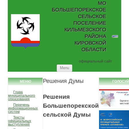
МО
БОЛЬШЕПОРЕКСКОЕ
СЕЛЬСКОЕ
ПОСЕЛЕНИЕ
КИЛЬМЕЗСКОГО
РАЙОНА
КИРОВСКОЙ
ОБЛАСТИ
официальный сайт
Skip to content
Menu
Решения Думы
МЕНЮ
ГОЛОСУ
Глава
Решения
муниципального
образования
Большепорекской
Перечень
информационных
систем
сельской Думы
Тексты
официальных
выступлений