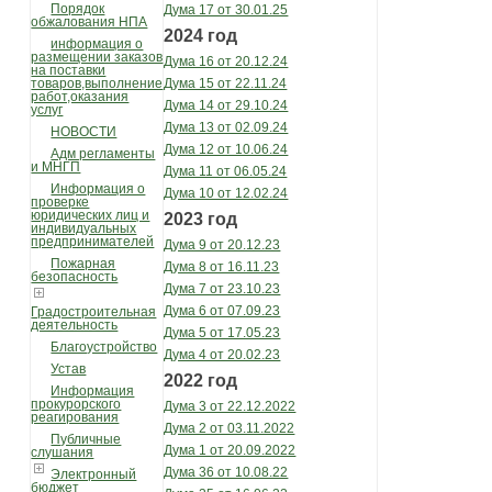
Порядок
Дума 17 от 30.01.25
обжалования НПА
2024 год
информация о
размещении заказов
Дума 16 от 20.12.24
на поставки
Дума 15 от 22.11.24
товаров,выполнение
работ,оказания
Дума 14 от 29.10.24
услуг
Дума 13 от 02.09.24
НОВОСТИ
Дума 12 от 10.06.24
Адм регламенты
и МНГП
Дума 11 от 06.05.24
Информация о
Дума 10 от 12.02.24
проверке
юридических лиц и
2023 год
индивидуальных
предпринимателей
Дума 9 от 20.12.23
Пожарная
Дума 8 от 16.11.23
безопасность
Дума 7 от 23.10.23
Дума 6 от 07.09.23
Градостроительная
деятельность
Дума 5 от 17.05.23
Благоустройство
Дума 4 от 20.02.23
Устав
2022 год
Информация
прокурорского
Дума 3 от 22.12.2022
реагирования
Дума 2 от 03.11.2022
Публичные
Дума 1 от 20.09.2022
слушания
Дума 36 от 10.08.22
Электронный
бюджет