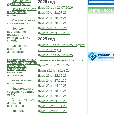
План работы
2026 год
Администрации
Дума 30.1 от 21.07.2026
Отчеты о работе
СЧЕТЧИК ПОС
и результаты
Дума 30 от 21.07.26
проверок
Дума 29 от 28.05.26
Муниципальная
Дума 28 от 28.04.26
собственность
Дума 27 от 31.03.26
Порядок
поступления
Дума 26 от 26.02.2026
граждан на
муниципальную
2025 год
службу
Дума 25.1 от 25.12.2025 бюджет
Сведения о
вакантных
2026-2028 годы
должностях
Дума 25.2 от 22.12.2025
Квалификационные
изменение в бюджет 2025 года
требования, условия
Дума 24.1 от 27.11.25
и результаты
конкурсов на
Думы 22.1 от 26.09.25
вакантные
должности
Дума 25 от 22.12.25
Реализуемые
Дума 24 от 27.11.25
программы
Дума 23 от 14.10.25
Информация о
Дума 22 от 26.09.25
состоянии защиты
от ЧС
Дума 21 от 26.08.25
Статистические
Дума 20 от 26.06.25
данные и
показатели
Дума 19 от 21.04.25
Проекты
Дума 18 от 03.03.25