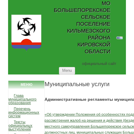
МО
БОЛЬШЕПОРЕКСКОЕ
СЕЛЬСКОЕ
ПОСЕЛЕНИЕ
КИЛЬМЕЗСКОГО
РАЙОНА
КИРОВСКОЙ
ОБЛАСТИ
официальный сайт
Skip to content
Menu
Муниципальные услуги
МЕНЮ
Глава
Административные регламенты муницип
муниципального
образования
Перечень
информационных
«Об утверждении Положения об особенностях пода
систем
рассмотрения жалоб на решения и действия (безде
Тексты
официальных
местного самоуправления Большепорекское сельск
выступлений
должностных лиц, муниципальных служащих Больш