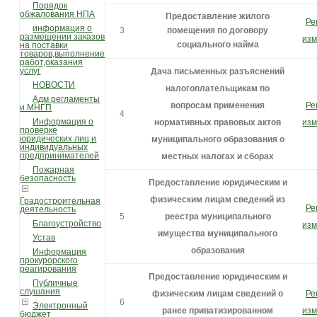
Порядок
обжалования НПА
Предоставление жилого
Ре
информация о
3
помещения по договору
размещении заказов
изм
социального найма
на поставки
товаров,выполнение
работ,оказания
услуг
Дача письменных разъяснений
НОВОСТИ
налогоплательщикам по
Адм регламенты
вопросам применения
Ре
и МНГП
4
Информация о
нормативных правовых актов
изм
проверке
юридических лиц и
муниципального образования о
индивидуальных
предпринимателей
местных налогах и сборах
Пожарная
безопасность
Предоставление юридическим и
физическим лицам сведений из
Градостроительная
Ре
деятельность
5
реестра муниципального
Благоустройство
изм
имущества муниципального
Устав
образования
Информация
прокурорского
реагирования
Предоставление юридическим и
Публичные
слушания
физическим лицам сведений о
Ре
6
Электронный
ранее приватизированном
изм
бюджет