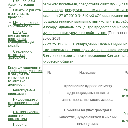
План работы
сельского поселения, предоставляющих муниципал
Администрации
организаций, предусмотренных частью 1.1 статьи 
Отчеты о работе
и результаты
закона от 27.07.2010 № 210-ФЗ «Об организации п
проверок
государственных и муниципальных услуг», и их рабо
Муниципальная
собственность
многофункционального центра предоставления гос
Порядок
муниципальных услуг и их работников»
(Постановле
поступления
20.06.2019)
граждан на
муниципальную
27 от 25.04.2023 Об утверждении Перечня муниципа
службу
оказываемых на территории муниципального обра
Сведения о
вакантных
Большепорекское сельское поселение Кильмезског
должностях
Кировской области
Квалификационные
требования, условия
№
Название
Р
и результаты
конкурсов на
вакантные
должности
Присвоение адреса объекту
Ре
Реализуемые
1
адресации, изменение и
программы
изм
Информация о
аннулирование такого адреса
состоянии защиты
от ЧС
Принятие на учет граждан в
Статистические
Ре
данные и
2
качестве, нуждающихся в жилых
показатели
изм
помещениях
Проекты