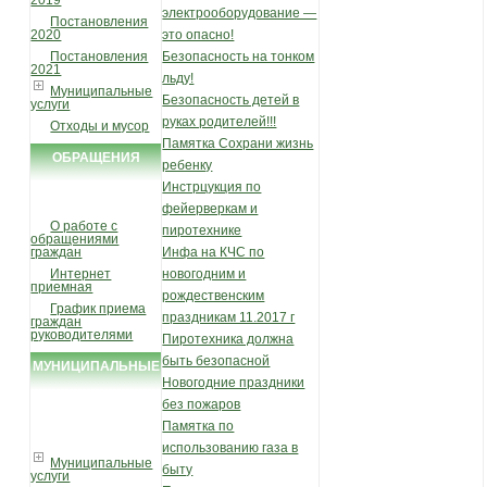
2019
электрооборудование —
Постановления
2020
это опасно!
Постановления
Безопасность на тонком
2021
льду!
Муниципальные
Безопасность детей в
услуги
руках родителей!!!
Отходы и мусор
Памятка Сохрани жизнь
ОБРАЩЕНИЯ
ребенку
ГРАЖДАН
Инстрцукция по
фейерверкам и
О работе с
пиротехнике
обращениями
граждан
Инфа на КЧС по
Интернет
новогодним и
приемная
рождественским
График приема
праздникам 11.2017 г
граждан
руководителями
Пиротехника должна
быть безопасной
МУНИЦИПАЛЬНЫЕ
Новогодние праздники
УСЛУГИ И
без пожаров
ФУНКЦИИ
Памятка по
использованию газа в
Муниципальные
быту
услуги