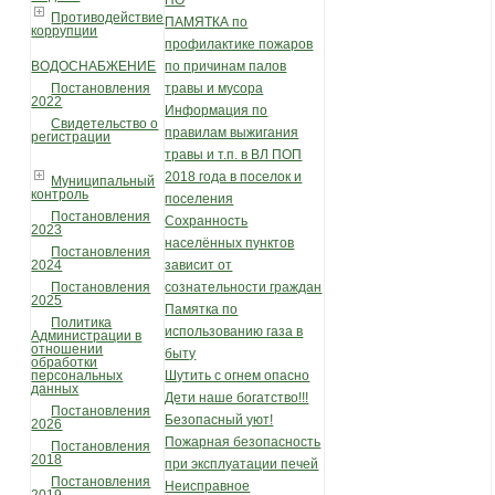
ПО
Противодействие
ПАМЯТКА по
коррупции
профилактике пожаров
ВОДОСНАБЖЕНИЕ
по причинам палов
Постановления
травы и мусора
2022
Информация по
Свидетельство о
правилам выжигания
регистрации
травы и т.п. в ВЛ ПОП
2018 года в поселок и
Муниципальный
контроль
поселения
Постановления
Сохранность
2023
населённых пунктов
Постановления
2024
зависит от
Постановления
сознательности граждан
2025
Памятка по
Политика
использованию газа в
Администрации в
отношении
быту
обработки
персональных
Шутить с огнем опасно
данных
Дети наше богатство!!!
Постановления
Безопасный уют!
2026
Пожарная безопасность
Постановления
2018
при эксплуатации печей
Постановления
Неисправное