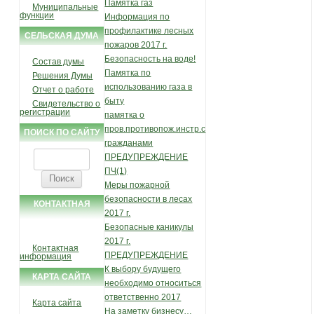
Памятка газ
Муниципальные
функции
Информация по
профилактике лесных
СЕЛЬСКАЯ ДУМА
пожаров 2017 г.
Безопасность на воде!
Состав думы
Памятка по
Решения Думы
использованию газа в
Отчет о работе
быту
Свидетельство о
регистрации
памятка о
пров.противопож.инстр.с
ПОИСК ПО САЙТУ
гражданами
Найти:
ПРЕДУПРЕЖДЕНИЕ
ПЧ(1)
Меры пожарной
безопасности в лесах
КОНТАКТНАЯ
2017 г.
ИНФОРМАЦИЯ
Безопасные каникулы
2017 г.
Контактная
ПРЕДУПРЕЖДЕНИЕ
информация
К выбору будущего
КАРТА САЙТА
необходимо относиться
ответственно 2017
Карта сайта
На заметку бизнесу…