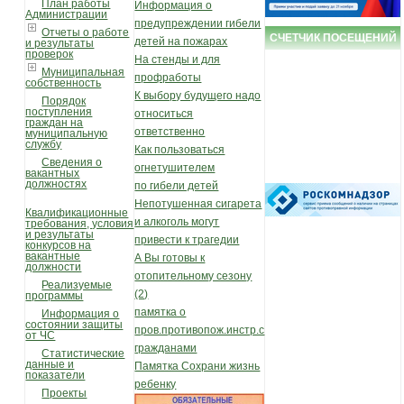
План работы
Информация о
Администрации
предупреждении гибели
Отчеты о работе
СЧЕТЧИК ПОСЕЩЕНИЙ
детей на пожарах
и результаты
проверок
На стенды и для
Муниципальная
профработы
собственность
К выбору будущего надо
Порядок
поступления
относиться
граждан на
ответственно
муниципальную
службу
Как пользоваться
Сведения о
огнетушителем
вакантных
должностях
по гибели детей
Непотушенная сигарета
Квалификационные
и алкоголь могут
требования, условия
и результаты
привести к трагедии
конкурсов на
вакантные
А Вы готовы к
должности
отопительному сезону
Реализуемые
(2)
программы
памятка о
Информация о
состоянии защиты
пров.противопож.инстр.с
от ЧС
гражданами
Статистические
данные и
Памятка Сохрани жизнь
показатели
ребенку
Проекты