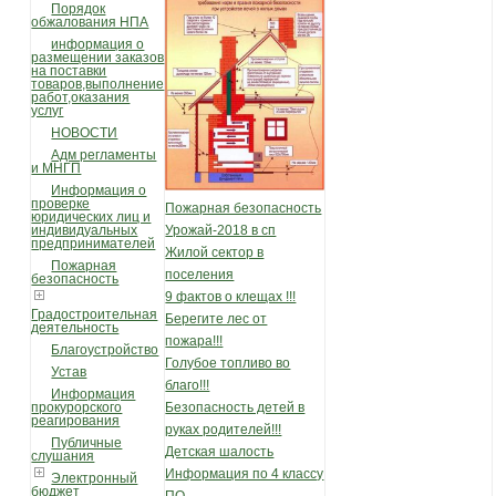
Порядок
обжалования НПА
информация о
размещении заказов
на поставки
товаров,выполнение
работ,оказания
услуг
НОВОСТИ
Адм регламенты
и МНГП
Информация о
проверке
Пожарная безопасность
юридических лиц и
индивидуальных
Урожай-2018 в сп
предпринимателей
Жилой сектор в
Пожарная
поселения
безопасность
9 фактов о клещах !!!
Градостроительная
Берегите лес от
деятельность
пожара!!!
Благоустройство
Голубое топливо во
Устав
благо!!!
Информация
прокурорского
Безопасность детей в
реагирования
руках родителей!!!
Публичные
Детская шалость
слушания
Информация по 4 классу
Электронный
бюджет