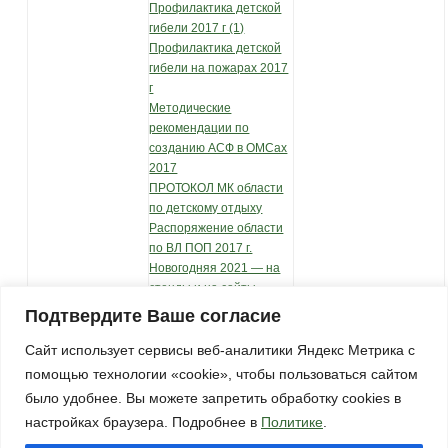
Профилактика детской
гибели 2017 г (1)
Профилактика детской
гибели на пожарах 2017
г
Методические
рекомендации по
созданию АСФ в ОМСах
2017
ПРОТОКОЛ МК области
по детскому отдыху
Распоряжение области
по ВЛ ПОП 2017 г.
Новогодняя 2021 — на
стенды и на сайты
администраций
Подтвердите Ваше согласие
Сайт использует сервисы веб-аналитики Яндекс Метрика с
помощью технологии «cookie», чтобы пользоваться сайтом
было удобнее. Вы можете запретить обработку cookies в
настройках браузера. Подробнее в
Политике
.
© 2013 Администрация МО Паскинское сельское поселение