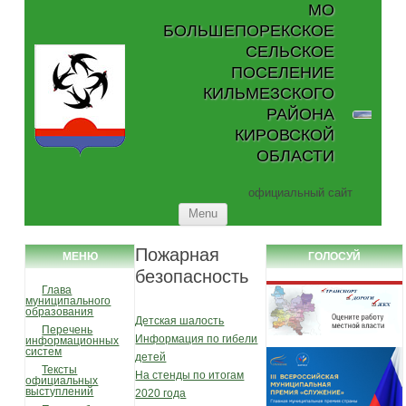
МО
БОЛЬШЕПОРЕКСКОЕ
СЕЛЬСКОЕ
ПОСЕЛЕНИЕ
КИЛЬМЕЗСКОГО
РАЙОНА
КИРОВСКОЙ
ОБЛАСТИ
официальный сайт
Skip to content
Menu
Пожарная
МЕНЮ
ГОЛОСУЙ
безопасность
Глава
муниципального
образования
Детская шалость
Перечень
Информация по гибели
информационных
систем
детей
Тексты
На стенды по итогам
официальных
выступлений
2020 года