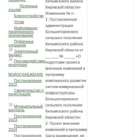
процедур
Кильмезского района
Полезные
Кировской области»
ссылки
Изменение № n:
Благоустройство
1.
Постановление
Устав
администрации
Информация
Большепорекского
прокурорского
реагирования
сельского поселения
Публичные
Кильмезского района
слушания
Кировской области от
Электронный
бюджет
______ № _____ «О
Противодействие
подготовке проекта
коррупции
внесения изменений в
программу
ВОДОСНАБЖЕНИЕ
комплексного развития
Постановления
2022
систем коммунальной
Свидетельство о
инфраструктуры
регистрации
Большепорекского
сельского поселения
Муниципальный
контроль
Кильмезского района
Постановления
Кировской области»
2023
2.
Проект
внесения
Постановления
изменений в программу
2024
(дата размещения, не
Постановления