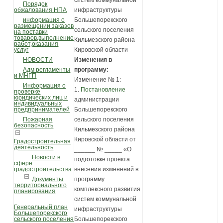
Порядок
инфраструктуры
обжалования НПА
Большепорекского
информация о
размещении заказов
сельского поселения
на поставки
товаров,выполнение
Кильмезского района
работ,оказания
Кировской области
услуг
Изменения в
НОВОСТИ
программу:
Адм регламенты
и МНГП
Изменение № 1:
Информация о
1.
Постановление
проверке
юридических лиц и
администрации
индивидуальных
Большепорекского
предпринимателей
сельского поселения
Пожарная
безопасность
Кильмезского района
Кировской области от
Градостроительная
деятельность
______ № _____ «О
Новости в
подготовке проекта
сфере
внесения изменений в
градостроительства
программу
Документы
территориального
комплексного развития
планирования
систем коммунальной
Генеральный план
инфраструктуры
Большепорекского
Большепорекского
сельского поселения