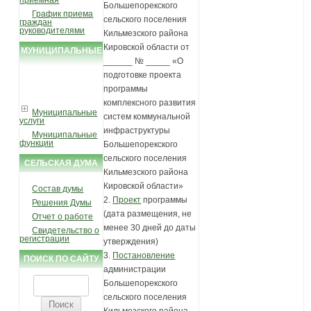
приемная
Большепорекского
График приема
сельского поселения
граждан
руководителями
Кильмезского района
Кировской области от
МУНИЦИПАЛЬНЫЕ
______ № _____ «О
УСЛУГИ И
подготовке проекта
ФУНКЦИИ
программы
комплексного развития
Муниципальные
систем коммунальной
услуги
инфраструктуры
Муниципальные
функции
Большепорекского
сельского поселения
СЕЛЬСКАЯ ДУМА
Кильмезского района
Кировской области»
Состав думы
2.
Проект
программы
Решения Думы
(дата размещения, не
Отчет о работе
менее 30 дней до даты
Свидетельство о
регистрации
утверждения)
3.
Постановление
ПОИСК ПО САЙТУ
администрации
Найти:
Большепорекского
сельского поселения
Кильмезского района