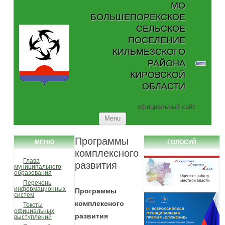
МО
БОЛЬШЕПОРЕКСКОЕ
СЕЛЬСКОЕ
ПОСЕЛЕНИЕ
КИЛЬМЕЗСКОГО
РАЙОНА
КИРОВСКОЙ
ОБЛАСТИ
официальный сайт
Skip to content
Menu
Программы
МЕНЮ
ГОЛОСУЙ
комплексного
Глава
развития
муниципального
образования
Перечень
информационных
Программы
систем
комплексного
Тексты
официальных
развития
выступлений