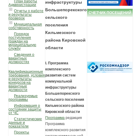
План работы
инфраструктуры
Администрации
Большепорекского
Отчеты о работе
СЧЕТЧИК ПОСЕЩЕНИЙ
и результаты
сельского
проверок
Муниципальная
поселения
собственность
Кильмезского
Порядок
поступления
района Кировской
граждан на
муниципальную
области
службу
Сведения о
вакантных
должностях
I. Программа
комплексного
Квалификационные
развития систем
требования, условия
и результаты
коммунальной
конкурсов на
вакантные
инфраструктуры
должности
Большепорекского
Реализуемые
сельского поселения
программы
Кильмезского района
Информация о
состоянии защиты
Кировской области
от ЧС
Программа
редакция
Статистические
данные и
Программа
показатели
комплексного развития
Проекты
систем коммунальной