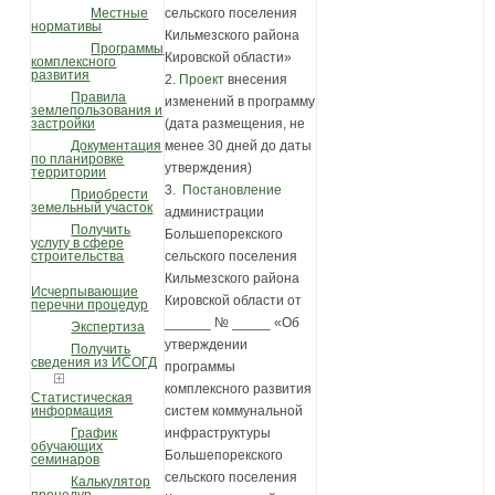
сельского поселения
Местные
нормативы
Кильмезского района
Программы
Кировской области»
комплексного
развития
2.
Проект
внесения
Правила
изменений в программу
землепользования и
(дата размещения, не
застройки
менее 30 дней до даты
Документация
по планировке
утверждения)
территории
3.
Постановление
Приобрести
земельный участок
администрации
Получить
Большепорекского
услугу в сфере
сельского поселения
строительства
Кильмезского района
Исчерпывающие
Кировской области от
перечни процедур
______ № _____ «Об
Экспертиза
утверждении
Получить
сведения из ИСОГД
программы
комплексного развития
Статистическая
систем коммунальной
информация
инфраструктуры
График
обучающих
Большепорекского
семинаров
сельского поселения
Калькулятор