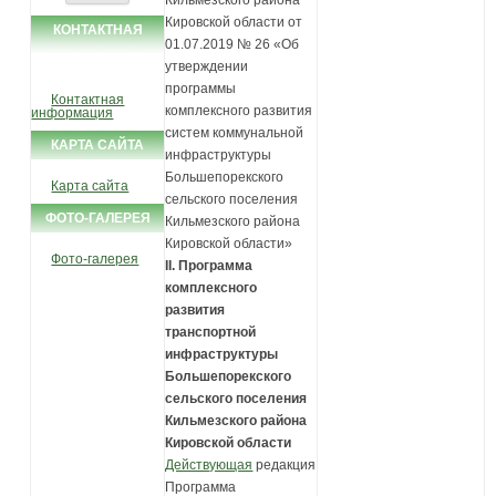
Кировской области от
КОНТАКТНАЯ
01.07.2019 № 26 «Об
ИНФОРМАЦИЯ
утверждении
программы
Контактная
комплексного развития
информация
систем коммунальной
КАРТА САЙТА
инфраструктуры
Большепорекского
Карта сайта
сельского поселения
ФОТО-ГАЛЕРЕЯ
Кильмезского района
Кировской области»
Фото-галерея
II. Программа
комплексного
развития
транспортной
инфраструктуры
Большепорекского
сельского поселения
Кильмезского района
Кировской области
Действующая
редакция
Программа