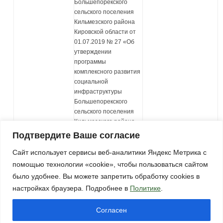
Большепорекского
сельского поселения
Кильмезского района
Кировской области от
01.07.2019 № 27 «Об
утверждении
программы
комплексного развития
социальной
инфраструктуры
Большепорекского
сельского поселения
Кильмезского района
Кировской области»
Подтвердите Ваше согласие
Сайт использует сервисы веб-аналитики Яндекс Метрика с
помощью технологии «cookie», чтобы пользоваться сайтом
было удобнее. Вы можете запретить обработку cookies в
настройках браузера. Подробнее в
Политике
.
© 2013 Администрация МО Паскинское сельское поселение
Согласен
Кильмезского района Кировской области