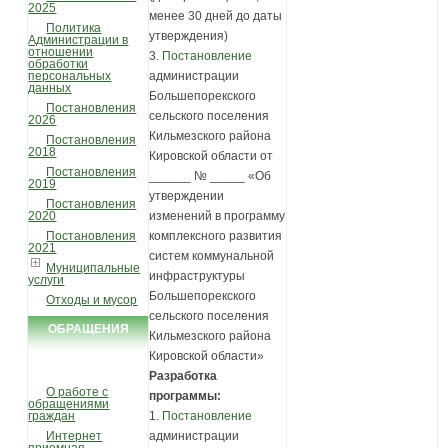
2025
менее 30 дней до даты
Политика
утверждения)
Администрации в
отношении
3.
Постановление
обработки
администрации
персональных
данных
Большепорекского
Постановления
сельского поселения
2026
Кильмезского района
Постановления
2018
Кировской области от
Постановления
______ № _____ «Об
2019
утверждении
Постановления
изменений в программу
2020
комплексного развития
Постановления
2021
систем коммунальной
Муниципальные
инфраструктуры
услуги
Большепорекского
Отходы и мусор
сельского поселения
ОБРАЩЕНИЯ
Кильмезского района
ГРАЖДАН
Кировской области»
Разработка
О работе с
программы:
обращениями
1.
Постановление
граждан
администрации
Интернет