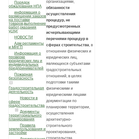
организациями,
Порядок
обжалования НПА
обязанности
информация о
осуществления
размещении заказов
на поставки
процедур, не
товаров,выполнение
предусмотренных
работ,оказания
услуг
исчерпывающими
НОВОСТИ
перечнями процедур в
Адм регламенты
сферах строительства
, в
и МНГП
отношении физических и
Информация о
проверке
юридических лиц,
юридических лиц и
являющихся субъектами
индивидуальных
предпринимателей
градостроительных
Пожарная
отношений, в целях
безопасность
подготовки такими
Градостроительная
физическими и
деятельность
юридическими лицами
Новости в
документации по
сфере
градостроительства
планировке территории,
Документы
осуществления
территориального
планирования
архитектурно-
Правила
строительного
землепользования и
проектирования,
застройки
строительства,