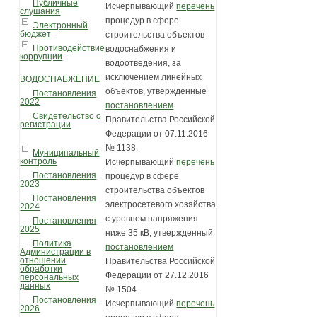
Публичные
Исчерпывающий
перечень
слушания
процедур в сфере
Электронный
бюджет
строительства объектов
Противодействие
водоснабжения и
коррупции
водоотведения, за
исключением линейных
ВОДОСНАБЖЕНИЕ
объектов, утвержденные
Постановления
2022
постановлением
Свидетельство о
Правительства Российской
регистрации
Федерации от 07.11.2016
№ 1138.
Муниципальный
контроль
Исчерпывающий
перечень
Постановления
процедур в сфере
2023
строительства объектов
Постановления
электросетевого хозяйства
2024
с уровнем напряжения
Постановления
2025
ниже 35 кВ, утвержденный
Политика
постановлением
Администрации в
отношении
Правительства Российской
обработки
Федерации от 27.12.2016
персональных
данных
№ 1504.
Постановления
Исчерпывающий
перечень
2026