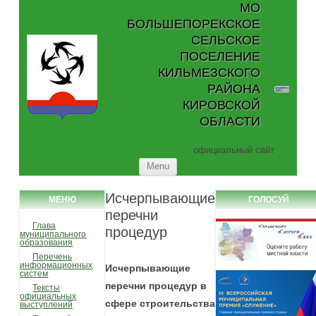
МО
БОЛЬШЕПОРЕКСКОЕ
СЕЛЬСКОЕ
ПОСЕЛЕНИЕ
КИЛЬМЕЗСКОГО
РАЙОНА
КИРОВСКОЙ
ОБЛАСТИ
официальный сайт
Skip to content
Menu
Исчерпывающие
МЕНЮ
ГОЛОСУЙ
перечни
Глава
процедур
муниципального
образования
Перечень
информационных
Исчерпывающие
систем
перечни процедур в
Тексты
официальных
сфере строительства
выступлений