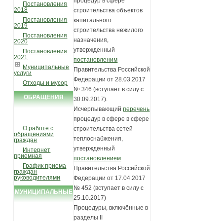
процедур в сфере
Постановления
2018
строительства объектов
Постановления
капитального
2019
строительства нежилого
Постановления
назначения,
2020
утвержденный
Постановления
2021
постановленим
Муниципальные
Правительства Российской
услуги
Федерации от 28.03.2017
Отходы и мусор
№ 346 (вступает в силу с
ОБРАЩЕНИЯ
30.09.2017).
Исчерпывающий
перечень
ГРАЖДАН
процедур в сфере в сфере
О работе с
строительства сетей
обращениями
теплоснабжения,
граждан
утвержденный
Интернет
приемная
постановлением
График приема
Правительства Российской
граждан
руководителями
Федерации от 17.04.2017
№ 452 (вступает в силу с
МУНИЦИПАЛЬНЫЕ
25.10.2017)
УСЛУГИ И
Процедуры, включённые в
разделы II
ФУНКЦИИ