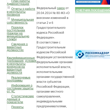
План работы
Администрации
Федеральный
закон
от
Отчеты о работе
СЧЕТЧИК ПОСЕЩЕНИ
и результаты
20.04.2014 № 80-ФЗ «О
проверок
внесении изменений в
Муниципальная
собственность
статьи 2 и 6
Порядок
Градостроительного
поступления
кодекса Российской
граждан на
муниципальную
Федерации».
службу
В соответствии с
Сведения о
вакантных
Градостроительным
должностях
кодексом Российской
Федерации установление
Квалификационные
требования, условия
федеральными органами
и результаты
конкурсов на
исполнительной власти,
вакантные
исполнительными
должности
органами государственной
Реализуемые
программы
власти субъектов
Информация о
Российской Федерации,
состоянии защиты
от ЧС
органами местного
Статистические
самоуправления,
данные и
индивидуальными
показатели
предпринимателями,
Проекты