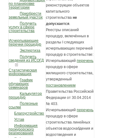
Документация
по планировке
реконструкции объектов
территории
капитального
Приобрести
земельный участок
строительства
не
Получить
допускается
.
услугу в сфере
Реестры описаний
строительства
процедур, включённых в
Исчерпывающие
разделы I следующих
перечни процедур
исчерпывающих перечней
Экспертиза
процедур в строительстве:
Получить
сведения из ИСОГД
Исчерпывающий
перечень
процедур в сфере
Статистическая
жилищного строительства,
информация
утвержденный
График
обучающих
постановлением
семинаров
Правительства Российской
Калькулятор
процедур
Федерации от 30.04.2014
Полезные
№ 403.
ссылки
Исчерпывающий
перечень
Благоустройство
процедур в сфере
Устав
строительства линейных
Информация
объектов водоснабдения и
прокурорского
реагирования
водоотведения и